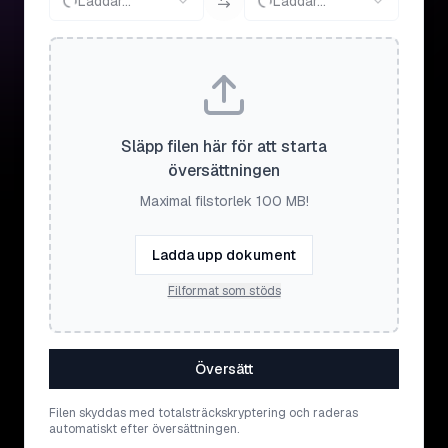
Laddar...
Laddar...
Släpp filen här för att starta
översättningen
Maximal filstorlek 100 MB!
Ladda upp dokument
Filformat som stöds
Översätt
Filen skyddas med totalsträckskryptering och raderas
automatiskt efter översättningen.