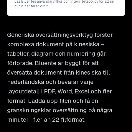
Läs Bluentes
användarvillkor
och
integritetspolicy
för att se
hur vi hanterar din fil.
Generiska översättningsverktyg förstör
komplexa dokument på kinesiska –
tabeller, diagram och numrering går
förlorade. Bluente är byggt för att
översätta dokument från kinesiska till
nederländska och bevarar varje
layoutdetalj i PDF, Word, Excel och fler
format. Ladda upp filen och få en
granskningsklar översättning på några
minuter i fler än 22 filformat.