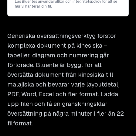
Läs Bluentes
användarvillkor
och
integritetspolicy
för att se
hur vi hanterar din fil.
Generiska översättningsverktyg förstör
komplexa dokument på kinesiska –
tabeller, diagram och numrering går
förlorade. Bluente är byggt för att
översätta dokument från kinesiska till
malajiska och bevarar varje layoutdetalj i
PDF, Word, Excel och fler format. Ladda
upp filen och få en granskningsklar
översättning på några minuter i fler än 22
filformat.