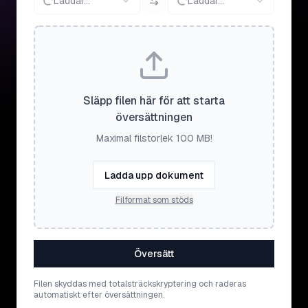
Laddar...
Laddar...
Släpp filen här för att starta
översättningen
Maximal filstorlek 100 MB!
Ladda upp dokument
Filformat som stöds
Översätt
Filen skyddas med totalsträckskryptering och raderas
automatiskt efter översättningen.