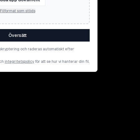
Filformat som stöds
Översätt
skryptering och raderas automatiskt efter
ch
integritetspolicy
för att se hur vi hanterar din fil.