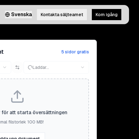
Svenska
Kontakta säljteamet
Kom igång
nt
5 sidor gratis
Laddar...
r för att starta översättningen
mal filstorlek 100 MB!
dda upp dokument