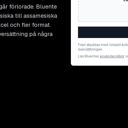
går förlorade. Bluente
siska till assamesiska
cel och fler format.
versättning på några
Filen skyddas med totalsträck
översättningen.
Läs Bluentes
användarvillkor
o