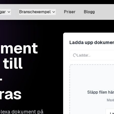
gar
Branschexempel
Priser
Blogg
ument
Ladda upp dokume
Laddar...
till
–
ras
Släpp filen hä
Maxi
mplexa dokument på
La