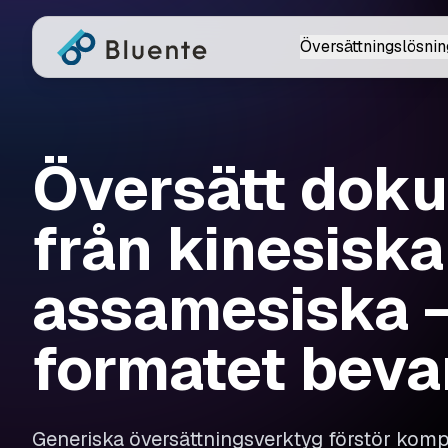
Översättningslösnin
Översätt dok
från kinesiska 
assamesiska 
formatet beva
Generiska översättningsverktyg förstör ko