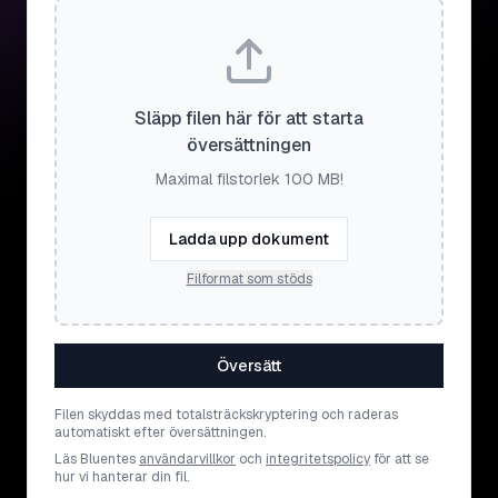
Släpp filen här för att starta
översättningen
Maximal filstorlek 100 MB!
Ladda upp dokument
Filformat som stöds
Översätt
Filen skyddas med totalsträckskryptering och raderas
automatiskt efter översättningen.
Läs Bluentes
användarvillkor
och
integritetspolicy
för att se
hur vi hanterar din fil.