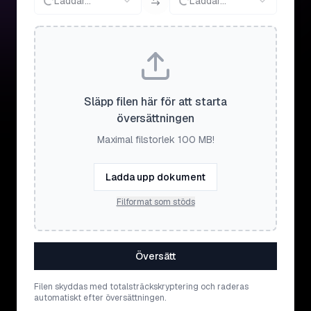
Laddar...
Laddar...
Släpp filen här för att starta
översättningen
Maximal filstorlek 100 MB!
Ladda upp dokument
Filformat som stöds
Översätt
Filen skyddas med totalsträckskryptering och raderas
automatiskt efter översättningen.