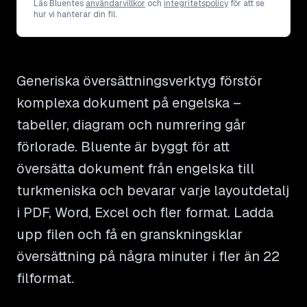
Läs Bluentes
användarvillkor
och
integritetspolicy
för att se
hur vi hanterar din fil.
Generiska översättningsverktyg förstör
komplexa dokument på engelska –
tabeller, diagram och numrering går
förlorade. Bluente är byggt för att
översätta dokument från engelska till
turkmeniska och bevarar varje layoutdetalj
i PDF, Word, Excel och fler format. Ladda
upp filen och få en granskningsklar
översättning på några minuter i fler än 22
filformat.