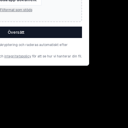
Filformat som stöds
Översätt
skryptering och raderas automatiskt efter
ch
integritetspolicy
för att se hur vi hanterar din fil.