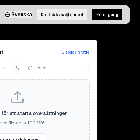
Svenska
Kontakta säljteamet
Kom igång
nt
5 sidor gratis
Laddar...
r för att starta översättningen
mal filstorlek 100 MB!
dda upp dokument