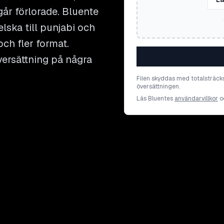
år förlorade. Bluente
lska till punjabi och
och fler format.
versättning på några
Filen skyddas med totalsträck
översättningen.
Läs Bluentes
användarvillkor
o