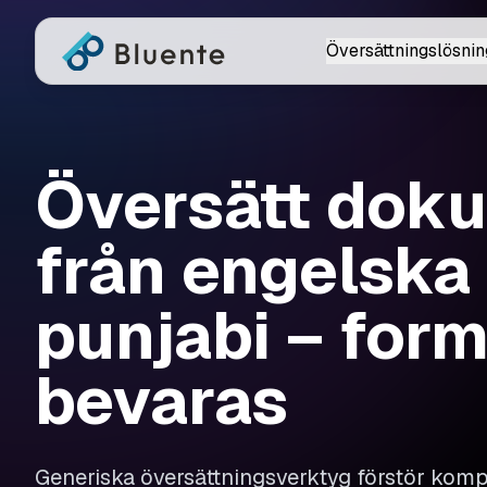
Översättningslösnin
Översätt dok
från engelska t
punjabi – form
bevaras
Generiska översättningsverktyg förstör ko