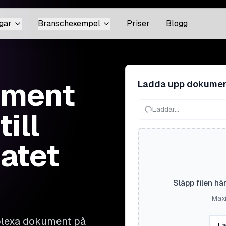
gar
Branschexempel
Priser
Blogg
ument
Ladda upp dokume
Laddar...
ill
atet
Släpp filen hä
Maxi
mplexa dokument på
La