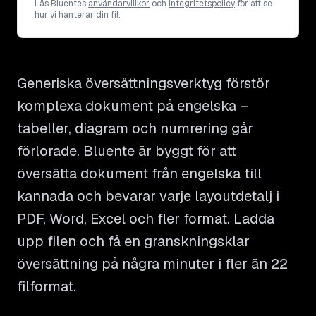
Läs Bluentes
användarvillkor
och
integritetspolicy
för att se
hur vi hanterar din fil.
Generiska översättningsverktyg förstör
komplexa dokument på engelska –
tabeller, diagram och numrering går
förlorade. Bluente är byggt för att
översätta dokument från engelska till
kannada och bevarar varje layoutdetalj i
PDF, Word, Excel och fler format. Ladda
upp filen och få en granskningsklar
översättning på några minuter i fler än 22
filformat.