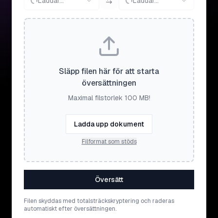
Laddar...
Laddar...
Släpp filen här för att starta
översättningen
Maximal filstorlek 100 MB!
Ladda upp dokument
Filformat som stöds
Översätt
Filen skyddas med totalsträckskryptering och raderas
automatiskt efter översättningen.