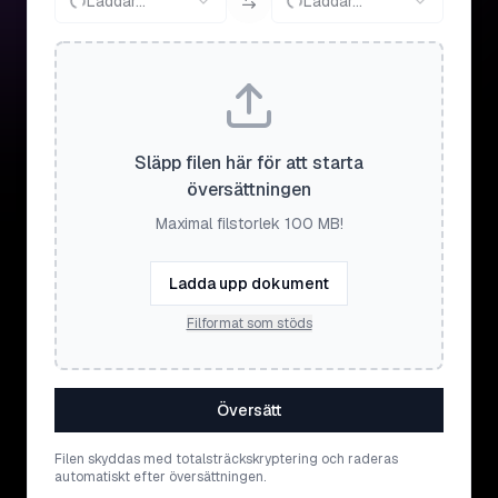
Laddar...
Laddar...
Släpp filen här för att starta
översättningen
Maximal filstorlek 100 MB!
Ladda upp dokument
Filformat som stöds
Översätt
Filen skyddas med totalsträckskryptering och raderas
automatiskt efter översättningen.