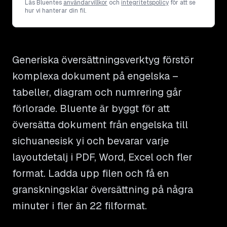
Läs Bluentes
användarvillkor
och
integritetspolicy
för att se
hur vi hanterar din fil.
Generiska översättningsverktyg förstör
komplexa dokument på engelska –
tabeller, diagram och numrering går
förlorade. Bluente är byggt för att
översätta dokument från engelska till
sichuanesisk yi och bevarar varje
layoutdetalj i PDF, Word, Excel och fler
format. Ladda upp filen och få en
granskningsklar översättning på några
minuter i fler än 22 filformat.