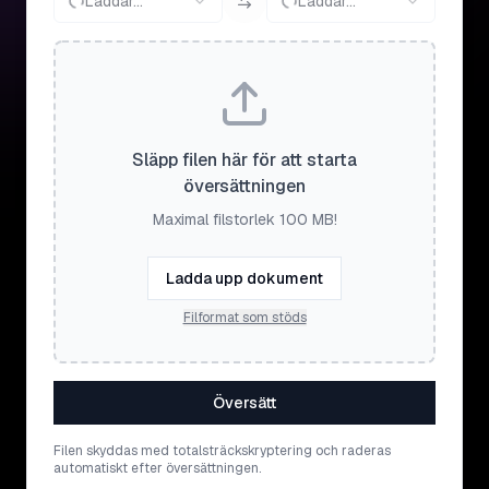
Laddar...
Laddar...
Släpp filen här för att starta
översättningen
Maximal filstorlek 100 MB!
Ladda upp dokument
Filformat som stöds
Översätt
Filen skyddas med totalsträckskryptering och raderas
automatiskt efter översättningen.