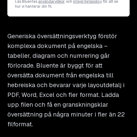
Läs Bluentes
användarvillkor
och
integritetspolicy
för att se
hur vi hanterar din fil.
Generiska översättningsverktyg förstör
komplexa dokument på engelska –
tabeller, diagram och numrering går
förlorade. Bluente är byggt för att
översätta dokument från engelska till
hebreiska och bevarar varje layoutdetalj i
PDF, Word, Excel och fler format. Ladda
upp filen och få en granskningsklar
översättning på några minuter i fler än 22
filformat.