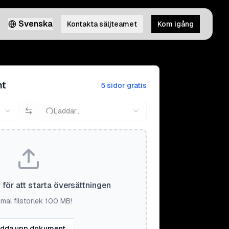
Svenska
Kontakta säljteamet
Kom igång
nt
5 sidor gratis
Laddar...
r för att starta översättningen
mal filstorlek 100 MB!
dda upp dokument