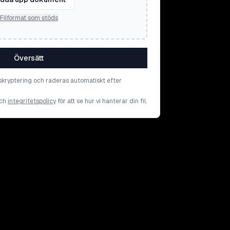
Filformat som stöds
Översätt
skryptering och raderas automatiskt efter
ch
integritetspolicy
för att se hur vi hanterar din fil.