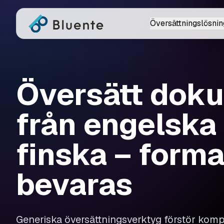
Översättningslösnin
Översätt dok
från engelska t
finska – forma
bevaras
Generiska översättningsverktyg förstör ko