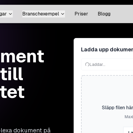
gar
Branschexempel
Priser
Blogg
ument
Ladda upp dokume
Laddar...
ill
tet
Släpp filen hä
Maxi
mplexa dokument på
La