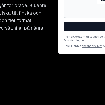
år förlorade. Bluente
lska till finska och
och fler format.
versättning på några
Filen skyddas med totalsträck
översättningen.
Läs Bluentes
användarvillkor
o