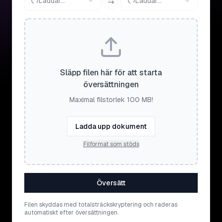
Laddar...
Laddar...
Släpp filen här för att starta
översättningen
Maximal filstorlek 100 MB!
Ladda upp dokument
Filformat som stöds
Översätt
Filen skyddas med totalsträckskryptering och raderas
automatiskt efter översättningen.