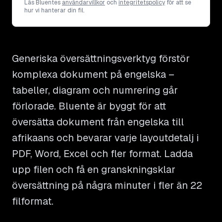
Läs Bluentes
användarvillkor
och
integritetspolicy
för att se
hur vi hanterar din fil.
Generiska översättningsverktyg förstör
komplexa dokument på engelska –
tabeller, diagram och numrering går
förlorade. Bluente är byggt för att
översätta dokument från engelska till
afrikaans och bevarar varje layoutdetalj i
PDF, Word, Excel och fler format. Ladda
upp filen och få en granskningsklar
översättning på några minuter i fler än 22
filformat.