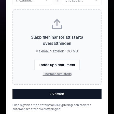
Laddar...
Laddar...
Släpp filen här för att starta
översättningen
Maximal filstorlek 100 MB!
Ladda upp dokument
Filformat som stöds
Översätt
Filen skyddas med totalsträckskryptering och raderas
automatiskt efter översättningen.