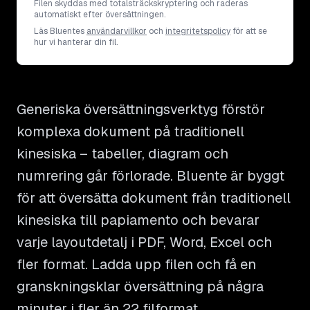
Filen skyddas med totalsträckskryptering och raderas
automatiskt efter översättningen.
Läs Bluentes
användarvillkor
och
integritetspolicy
för att se
hur vi hanterar din fil.
Generiska översättningsverktyg förstör
komplexa dokument på traditionell
kinesiska – tabeller, diagram och
numrering går förlorade. Bluente är byggt
för att översätta dokument från traditionell
kinesiska till papiamento och bevarar
varje layoutdetalj i PDF, Word, Excel och
fler format. Ladda upp filen och få en
granskningsklar översättning på några
minuter i fler än 22 filformat.