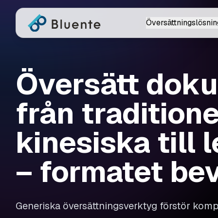
Översättningslösnin
Översätt dok
från traditione
kinesiska till 
– formatet be
Generiska översättningsverktyg förstör ko