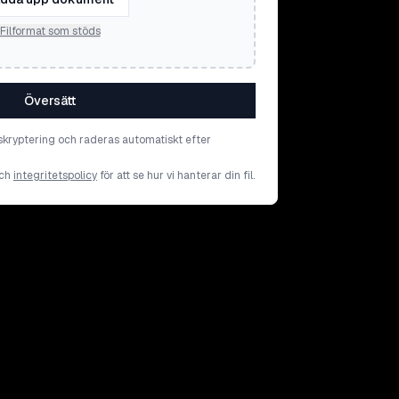
Filformat som stöds
Översätt
skryptering och raderas automatiskt efter
ch
integritetspolicy
för att se hur vi hanterar din fil.