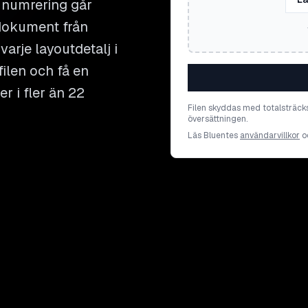
h numrering går
 dokument från
 varje layoutdetalj i
ilen och få en
r i fler än 22
Filen skyddas med totalsträck
översättningen.
Läs Bluentes
användarvillkor
o