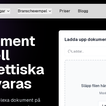
gar
Branschexempel
Priser
Blogg
ument
Ladda upp dokume
ll
Laddar...
lettiska
varas
Släpp filen hä
Maxi
mplexa dokument på
La