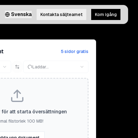
Svenska
Kontakta säljteamet
Kom igång
nt
5 sidor gratis
Laddar...
r för att starta översättningen
mal filstorlek 100 MB!
dda upp dokument