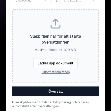
Laddar...
Laddar...
Släpp filen här för att starta
översättningen
Maximal filstorlek 100 MB!
Ladda upp dokument
Filformat som stöds
Översätt
Filen skyddas med totalsträckskryptering och raderas
automatiskt efter översättningen.