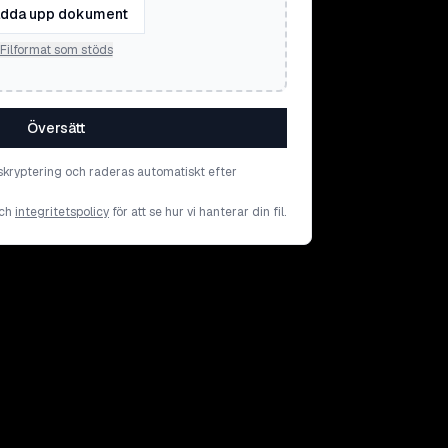
dda upp dokument
Filformat som stöds
Översätt
skryptering och raderas automatiskt efter
ch
integritetspolicy
för att se hur vi hanterar din fil.