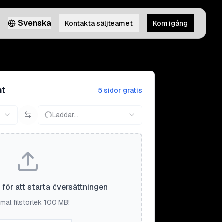
Svenska
Kontakta säljteamet
Kom igång
nt
5 sidor gratis
Laddar...
r för att starta översättningen
mal filstorlek 100 MB!