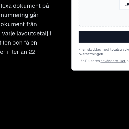
La
mplexa dokument på
h numrering går
 dokument från
 varje layoutdetalj i
ilen och få en
Filen skyddas med totalsträck
r i fler än 22
översättningen.
Läs Bluentes
användarvillkor
o