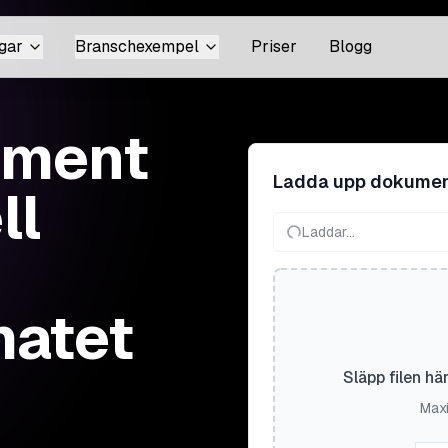
gar
Branschexempel
Priser
Blogg
ument
Ladda upp dokume
ll
Laddar...
matet
Släpp filen hä
Maxi