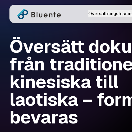
Översättningslösnin
Översätt dok
från traditione
kinesiska till
laotiska – for
bevaras