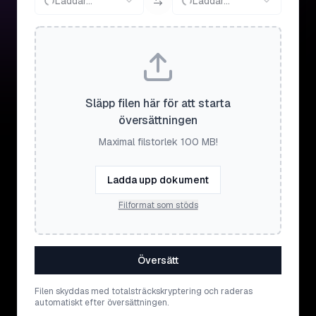
Laddar...
Laddar...
Släpp filen här för att starta
översättningen
Maximal filstorlek 100 MB!
Ladda upp dokument
Filformat som stöds
Översätt
Filen skyddas med totalsträckskryptering och raderas
automatiskt efter översättningen.