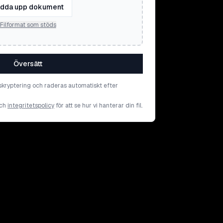
dda upp dokument
Filformat som stöds
Översätt
skryptering och raderas automatiskt efter
ch
integritetspolicy
för att se hur vi hanterar din fil.