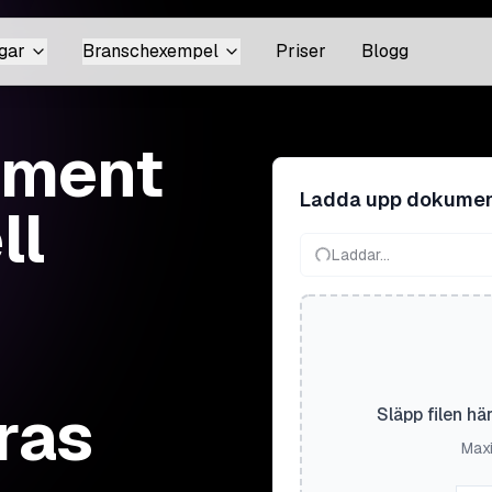
gar
Branschexempel
Priser
Blogg
ument
Ladda upp dokume
ll
Laddar...
ras
Släpp filen hä
Maxi