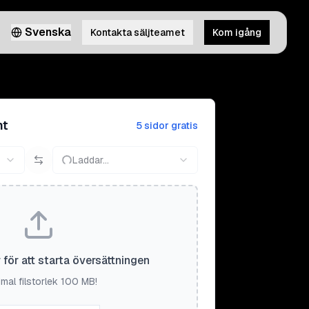
Svenska
Kontakta säljteamet
Kom igång
nt
5 sidor gratis
Laddar...
r för att starta översättningen
mal filstorlek 100 MB!