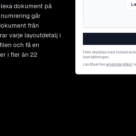
La
mplexa dokument på
h numrering går
 dokument från
ar varje layoutdetalj i
ilen och få en
Filen skyddas med totalsträck
r i fler än 22
översättningen.
Läs Bluentes
användarvillkor
o