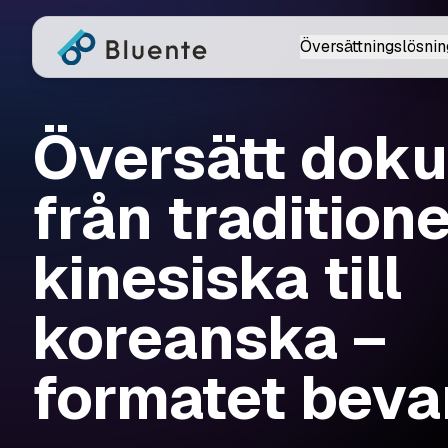
Översättningslösnin
Översätt dok
från traditione
kinesiska till
koreanska –
formatet beva