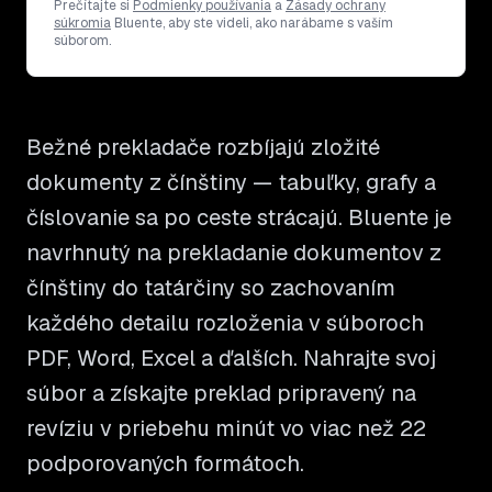
Prečítajte si
Podmienky používania
a
Zásady ochrany
súkromia
Bluente, aby ste videli, ako narábame s vaším
súborom.
Bežné prekladače rozbíjajú zložité
dokumenty z čínštiny — tabuľky, grafy a
číslovanie sa po ceste strácajú. Bluente je
navrhnutý na prekladanie dokumentov z
čínštiny do tatárčiny so zachovaním
každého detailu rozloženia v súboroch
PDF, Word, Excel a ďalších. Nahrajte svoj
súbor a získajte preklad pripravený na
revíziu v priebehu minút vo viac než 22
podporovaných formátoch.