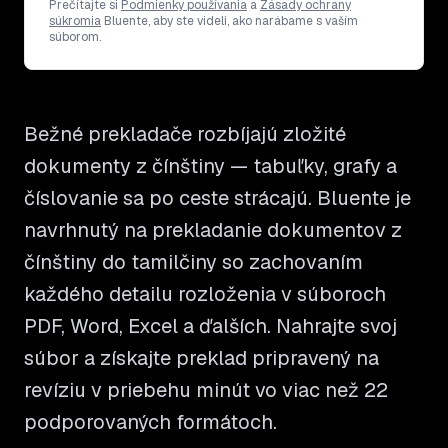
Prečítajte si
Podmienky používania
a
Zásady ochrany
súkromia
Bluente, aby ste videli, ako narábame s vaším
súborom.
Bežné prekladače rozbíjajú zložité
dokumenty z čínštiny — tabuľky, grafy a
číslovanie sa po ceste strácajú. Bluente je
navrhnutý na prekladanie dokumentov z
čínštiny do tamilčiny so zachovaním
každého detailu rozloženia v súboroch
PDF, Word, Excel a ďalších. Nahrajte svoj
súbor a získajte preklad pripravený na
revíziu v priebehu minút vo viac než 22
podporovaných formátoch.