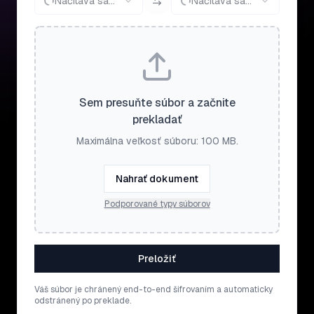
Načítava sa...
Načítava sa...
Sem presuňte súbor a začnite
prekladať
Maximálna veľkosť súboru: 100 MB.
Nahrať dokument
Podporované typy súborov
Preložiť
Váš súbor je chránený end-to-end šifrovaním a automaticky
odstránený po preklade.