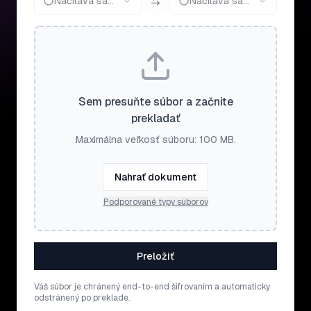
Načítava sa...
Načítava sa...
Sem presuňte súbor a začnite
prekladať
Maximálna veľkosť súboru: 100 MB.
Nahrať dokument
Podporované typy súborov
Preložiť
Váš súbor je chránený end-to-end šifrovaním a automaticky
odstránený po preklade.