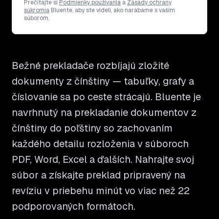
Prečítajte si
Podmienky používania
a
Zásady ochrany
súkromia
Bluente, aby ste videli, ako narábame s vaším
súborom.
Bežné prekladače rozbíjajú zložité
dokumenty z čínštiny — tabuľky, grafy a
číslovanie sa po ceste strácajú. Bluente je
navrhnutý na prekladanie dokumentov z
čínštiny do poľštiny so zachovaním
každého detailu rozloženia v súboroch
PDF, Word, Excel a ďalších. Nahrajte svoj
súbor a získajte preklad pripravený na
revíziu v priebehu minút vo viac než 22
podporovaných formátoch.