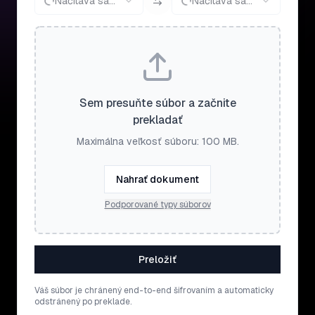
Načítava sa...
Načítava sa...
Sem presuňte súbor a začnite
prekladať
Maximálna veľkosť súboru: 100 MB.
Nahrať dokument
Podporované typy súborov
Preložiť
Váš súbor je chránený end-to-end šifrovaním a automaticky
odstránený po preklade.