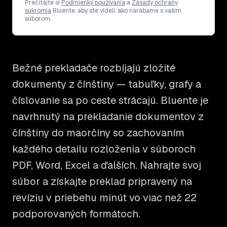
Prečítajte si
Podmienky používania
a
Zásady ochrany
súkromia
Bluente, aby ste videli, ako narábame s vaším
súborom.
Bežné prekladače rozbíjajú zložité
dokumenty z čínštiny — tabuľky, grafy a
číslovanie sa po ceste strácajú. Bluente je
navrhnutý na prekladanie dokumentov z
čínštiny do maorčiny so zachovaním
každého detailu rozloženia v súboroch
PDF, Word, Excel a ďalších. Nahrajte svoj
súbor a získajte preklad pripravený na
revíziu v priebehu minút vo viac než 22
podporovaných formátoch.