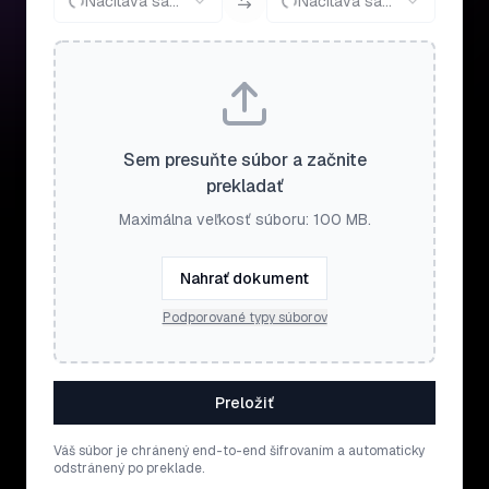
Načítava sa...
Načítava sa...
Sem presuňte súbor a začnite
prekladať
Maximálna veľkosť súboru: 100 MB.
Nahrať dokument
Podporované typy súborov
Preložiť
Váš súbor je chránený end-to-end šifrovaním a automaticky
odstránený po preklade.