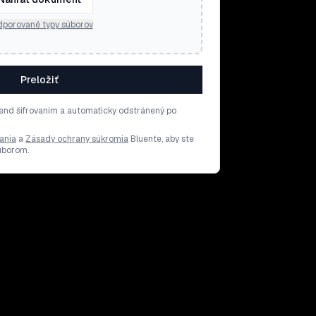
porované typy súborov
Preložiť
end šifrovaním a automaticky odstránený po
ania
a
Zásady ochrany súkromia
Bluente, aby ste
súborom.