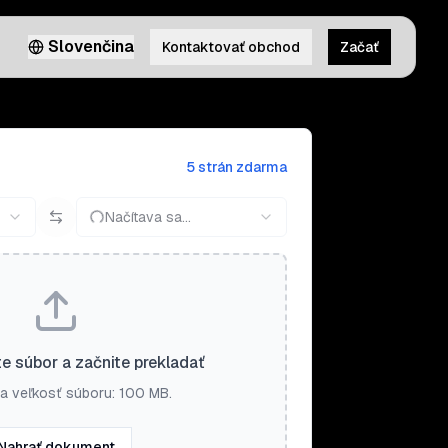
Slovenčina
Kontaktovať obchod
Začať
5 strán zdarma
Načítava sa...
e súbor a začnite prekladať
a veľkosť súboru: 100 MB.
Nahrať dokument