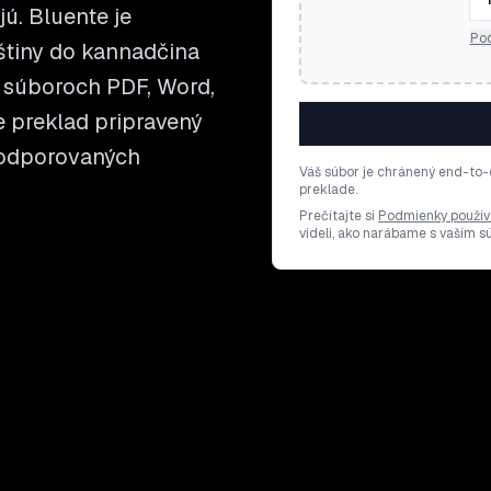
jú. Bluente je
Pod
štiny do kannadčina
 súboroch PDF, Word,
te preklad pripravený
 podporovaných
Váš súbor je chránený end-to-
preklade.
Prečítajte si
Podmienky použív
videli, ako narábame s vaším 