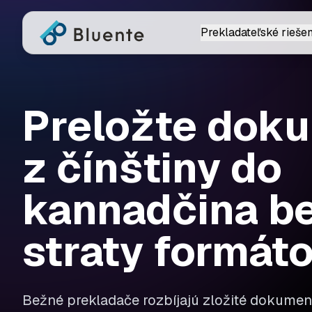
Prekladateľské riešen
Preložte dok
z čínštiny do
kannadčina b
straty formát
Bežné prekladače rozbíjajú zložité dokument