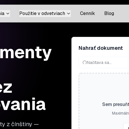
ia
Použitie v odvetviach
Cenník
Blog
umenty
Nahrať dokument
Načítava sa...
ez
ovania
Sem presuňt
Maximáln
y z čínštiny —