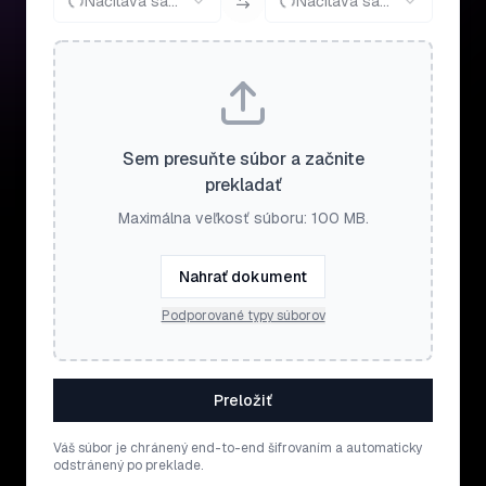
Načítava sa...
Načítava sa...
Sem presuňte súbor a začnite
prekladať
Maximálna veľkosť súboru: 100 MB.
Nahrať dokument
Podporované typy súborov
Preložiť
Váš súbor je chránený end-to-end šifrovaním a automaticky
odstránený po preklade.