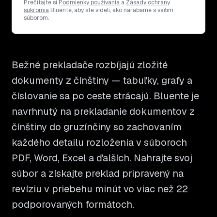
Prečítajte si
Podmienky používania
a
Zásady ochrany
súkromia
Bluente, aby ste videli, ako narábame s vaším
súborom.
Bežné prekladače rozbíjajú zložité
dokumenty z čínštiny — tabuľky, grafy a
číslovanie sa po ceste strácajú. Bluente je
navrhnutý na prekladanie dokumentov z
čínštiny do gruzínčiny so zachovaním
každého detailu rozloženia v súboroch
PDF, Word, Excel a ďalších. Nahrajte svoj
súbor a získajte preklad pripravený na
revíziu v priebehu minút vo viac než 22
podporovaných formátoch.