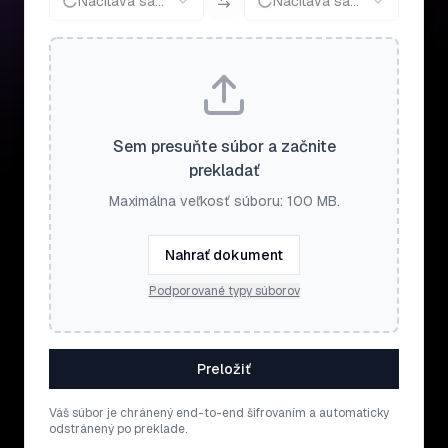
Načítava sa...
Načítava sa...
Sem presuňte súbor a začnite
prekladať
Maximálna veľkosť súboru: 100 MB.
Nahrať dokument
Podporované typy súborov
Preložiť
Váš súbor je chránený end-to-end šifrovaním a automaticky
odstránený po preklade.