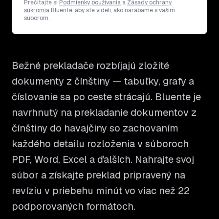
Prečítajte si
Podmienky používania
a
Zásady ochrany
súkromia
Bluente, aby ste videli, ako narábame s vaším
súborom.
Bežné prekladače rozbíjajú zložité
dokumenty z čínštiny — tabuľky, grafy a
číslovanie sa po ceste strácajú. Bluente je
navrhnutý na prekladanie dokumentov z
čínštiny do havajčiny so zachovaním
každého detailu rozloženia v súboroch
PDF, Word, Excel a ďalších. Nahrajte svoj
súbor a získajte preklad pripravený na
revíziu v priebehu minút vo viac než 22
podporovaných formátoch.