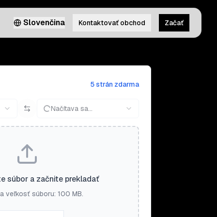
Slovenčina
Kontaktovať obchod
Začať
5 strán zdarma
Načítava sa...
e súbor a začnite prekladať
a veľkosť súboru: 100 MB.