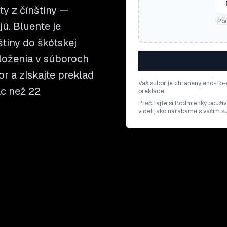
y z čínštiny —
Pod
jú. Bluente je
tiny do škótskej
loženia v súboroch
or a získajte preklad
Váš súbor je chránený end-to-
ac než 22
preklade.
Prečítajte si
Podmienky použív
videli, ako narábame s vaším 