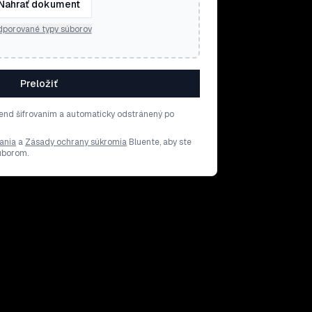
Nahrať dokument
porované typy súborov
Preložiť
end šifrovaním a automaticky odstránený po
ania
a
Zásady ochrany súkromia
Bluente, aby ste
súborom.