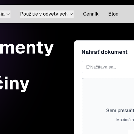
ia
Použitie v odvetviach
Cenník
Blog
umenty
Nahrať dokument
Načítava sa...
činy
Sem presuňt
Maximáln