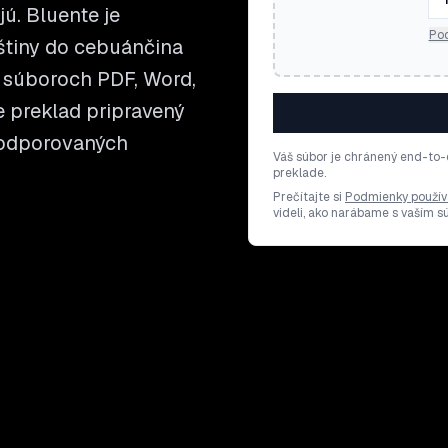
jú. Bluente je
Pod
štiny do cebuánčina
 súboroch PDF, Word,
te preklad pripravený
 podporovaných
Váš súbor je chránený end-to-
preklade.
Prečítajte si
Podmienky použív
videli, ako narábame s vaším 