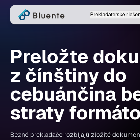
Prekladateľské riešen
Preložte dok
z čínštiny do
cebuánčina b
straty formát
Bežné prekladače rozbíjajú zložité dokument