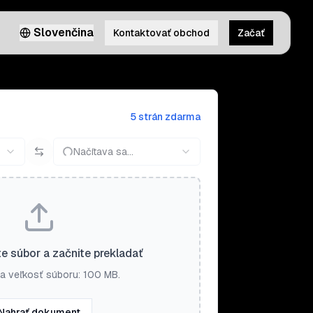
Slovenčina
Kontaktovať obchod
Začať
5 strán zdarma
Načítava sa...
e súbor a začnite prekladať
a veľkosť súboru: 100 MB.
Nahrať dokument