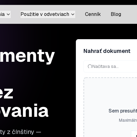
ia
Použitie v odvetviach
Cenník
Blog
umenty
Nahrať dokument
Načítava sa...
ez
ovania
Sem presuňt
Maximáln
y z čínštiny —