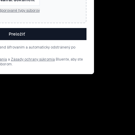
porované typy súborov
Preložiť
end šifrovaním a automaticky odstránený po
ania
a
Zásady ochrany súkromia
Bluente, aby ste
súborom.