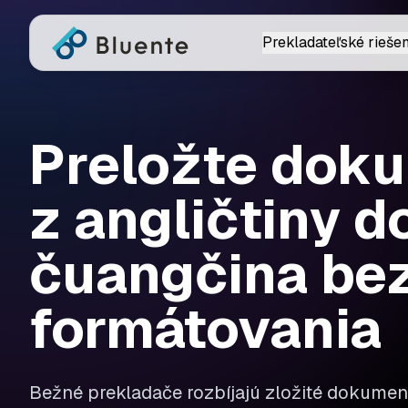
Prekladateľské riešen
Preložte dok
z angličtiny d
čuangčina bez
formátovania
Bežné prekladače rozbíjajú zložité dokument