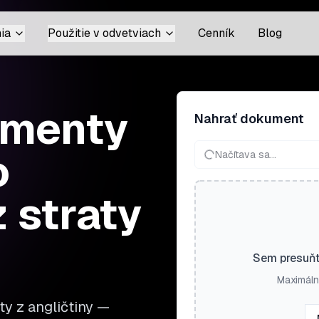
ia
Použitie v odvetviach
Cenník
Blog
umenty
Nahrať dokument
o
Načítava sa...
 straty
Sem presuňt
Maximáln
y z angličtiny —