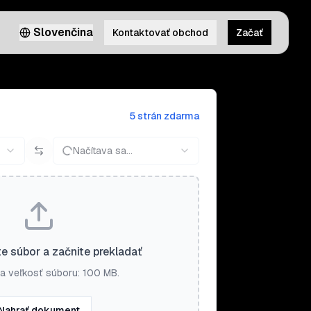
Slovenčina
Kontaktovať obchod
Začať
5 strán zdarma
Načítava sa...
e súbor a začnite prekladať
a veľkosť súboru: 100 MB.
Nahrať dokument