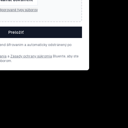
porované typy súborov
Preložiť
end šifrovaním a automaticky odstránený po
ania
a
Zásady ochrany súkromia
Bluente, aby ste
súborom.