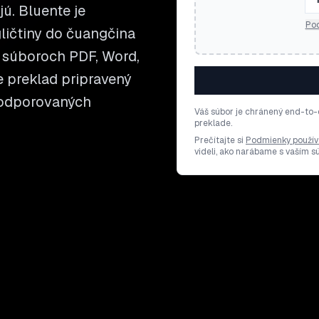
jú. Bluente je
Pod
ličtiny do čuangčina
 súboroch PDF, Word,
te preklad pripravený
 podporovaných
Váš súbor je chránený end-to-
preklade.
Prečítajte si
Podmienky použív
videli, ako narábame s vaším 