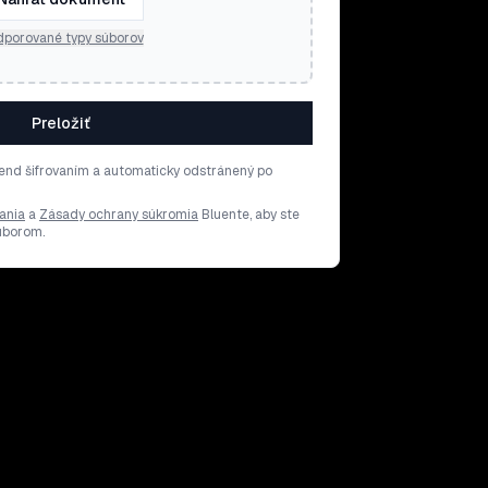
porované typy súborov
Preložiť
end šifrovaním a automaticky odstránený po
ania
a
Zásady ochrany súkromia
Bluente, aby ste
súborom.