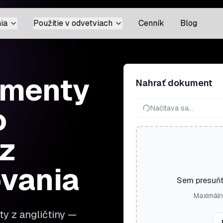
ia
Použitie v odvetviach
Cenník
Blog
umenty
Nahrať dokument
o
Načítava sa...
ez
ovania
Sem presuňt
Maximáln
y z angličtiny —