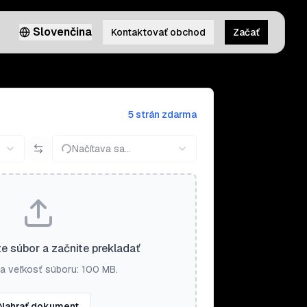
Slovenčina
Kontaktovať obchod
Začať
5 strán zdarma
Načítava sa...
e súbor a začnite prekladať
a veľkosť súboru: 100 MB.
Nahrať dokument