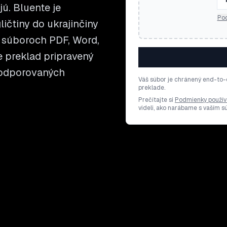
jú. Bluente je
Pod
ičtiny do ukrajinčiny
 súboroch PDF, Word,
te preklad pripravený
 podporovaných
Váš súbor je chránený end-to-
preklade.
Prečítajte si
Podmienky použív
videli, ako narábame s vaším 