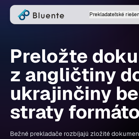
Prekladateľské riešen
Preložte dok
z angličtiny d
ukrajinčiny b
straty formát
Bežné prekladače rozbíjajú zložité dokument