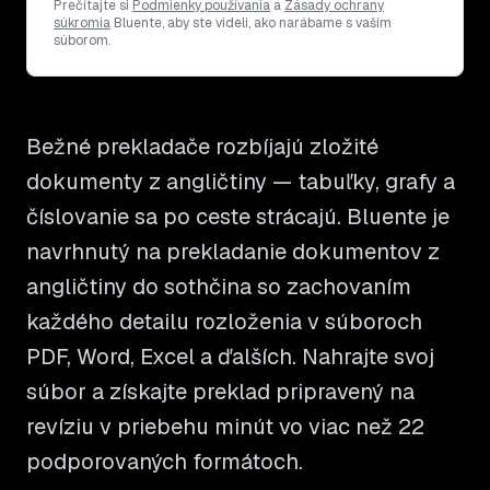
Prečítajte si
Podmienky používania
a
Zásady ochrany
súkromia
Bluente, aby ste videli, ako narábame s vaším
súborom.
Bežné prekladače rozbíjajú zložité
dokumenty z angličtiny — tabuľky, grafy a
číslovanie sa po ceste strácajú. Bluente je
navrhnutý na prekladanie dokumentov z
angličtiny do sothčina so zachovaním
každého detailu rozloženia v súboroch
PDF, Word, Excel a ďalších. Nahrajte svoj
súbor a získajte preklad pripravený na
revíziu v priebehu minút vo viac než 22
podporovaných formátoch.