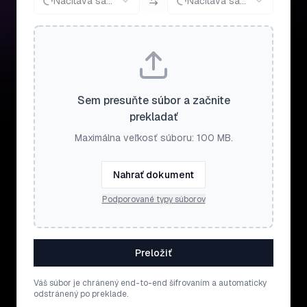
Načítava sa...
Načítava sa...
Sem presuňte súbor a začnite
prekladať
Maximálna veľkosť súboru: 100 MB.
Nahrať dokument
Podporované typy súborov
Preložiť
Váš súbor je chránený end-to-end šifrovaním a automaticky
odstránený po preklade.