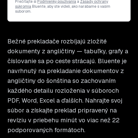
Prečítajte si
Podmienky používania
a
Zásady ochrany
súkromia
Bluente, aby ste videli, ako narábame s vaším
súborom.
Bežné prekladače rozbíjajú zložité
dokumenty z angličtiny — tabuľky, grafy a
číslovanie sa po ceste strácajú. Bluente je
navrhnutý na prekladanie dokumentov z
angličtiny do šonština so zachovaním
každého detailu rozloženia v súboroch
PDF, Word, Excel a ďalších. Nahrajte svoj
súbor a získajte preklad pripravený na
revíziu v priebehu minút vo viac než 22
podporovaných formátoch.