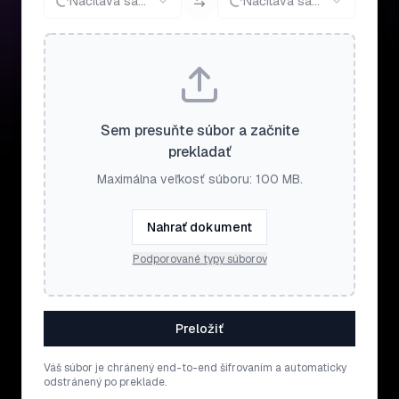
Načítava sa...
Načítava sa...
Sem presuňte súbor a začnite
prekladať
Maximálna veľkosť súboru: 100 MB.
Nahrať dokument
Podporované typy súborov
Preložiť
Váš súbor je chránený end-to-end šifrovaním a automaticky
odstránený po preklade.