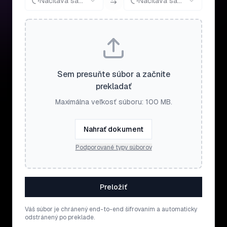
Načítava sa...
Načítava sa...
Sem presuňte súbor a začnite
prekladať
Maximálna veľkosť súboru: 100 MB.
Nahrať dokument
Podporované typy súborov
Preložiť
Váš súbor je chránený end-to-end šifrovaním a automaticky
odstránený po preklade.