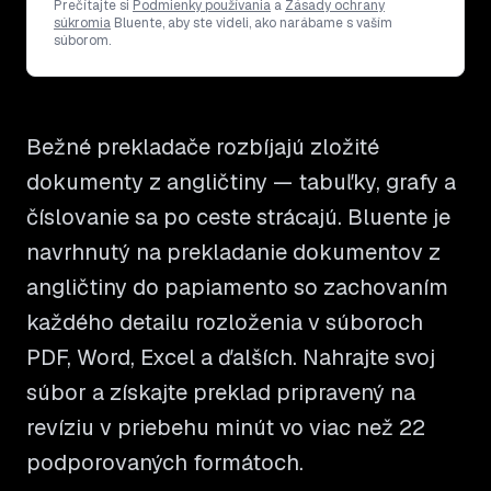
Prečítajte si
Podmienky používania
a
Zásady ochrany
súkromia
Bluente, aby ste videli, ako narábame s vaším
súborom.
Bežné prekladače rozbíjajú zložité
dokumenty z angličtiny — tabuľky, grafy a
číslovanie sa po ceste strácajú. Bluente je
navrhnutý na prekladanie dokumentov z
angličtiny do papiamento so zachovaním
každého detailu rozloženia v súboroch
PDF, Word, Excel a ďalších. Nahrajte svoj
súbor a získajte preklad pripravený na
revíziu v priebehu minút vo viac než 22
podporovaných formátoch.