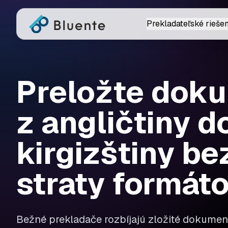
Prekladateľské riešen
Preložte dok
z angličtiny d
kirgizštiny be
straty formát
Bežné prekladače rozbíjajú zložité dokument