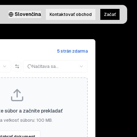
Slovenčina
Kontaktovať obchod
Začať
5 strán zdarma
Načítava sa...
e súbor a začnite prekladať
a veľkosť súboru: 100 MB.
Nahrať dokument