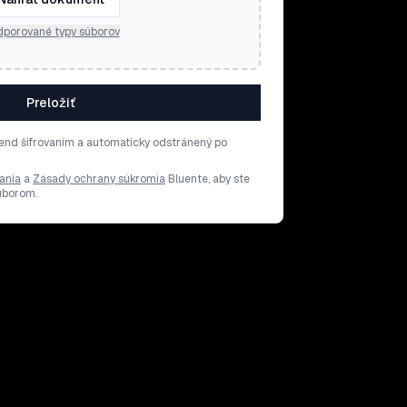
porované typy súborov
Preložiť
end šifrovaním a automaticky odstránený po
ania
a
Zásady ochrany súkromia
Bluente, aby ste
súborom.