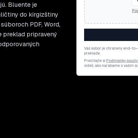
jú. Bluente je
Pod
čtiny do kirgizštiny
 súboroch PDF, Word,
te preklad pripravený
 podporovaných
Váš súbor je chránený end-to-
preklade.
Prečítajte si
Podmienky použív
videli, ako narábame s vaším 