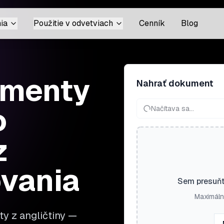
ia
Použitie v odvetviach
Cenník
Blog
umenty
Nahrať dokument
o
Načítava sa...
z
ovania
Sem presuňt
Maximáln
y z angličtiny —