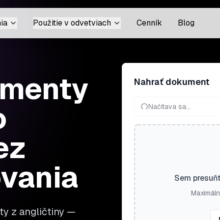
ia
Použitie v odvetviach
Cenník
Blog
umenty
Nahrať dokument
o
Načítava sa...
ez
ovania
Sem presuňt
Maximáln
y z angličtiny —