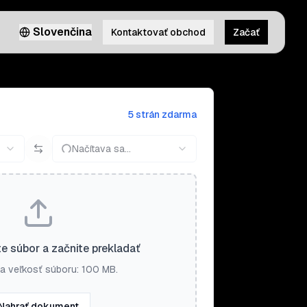
Slovenčina
Kontaktovať obchod
Začať
5 strán zdarma
Načítava sa...
e súbor a začnite prekladať
a veľkosť súboru: 100 MB.
Nahrať dokument