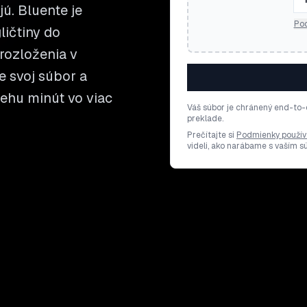
jú. Bluente je
Pod
ičtiny do
rozloženia v
e svoj súbor a
behu minút vo viac
Váš súbor je chránený end-to-
preklade.
Prečítajte si
Podmienky použív
videli, ako narábame s vaším 