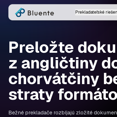
Prekladateľské riešen
Preložte dok
z angličtiny d
chorvátčiny b
straty formát
Bežné prekladače rozbíjajú zložité dokument