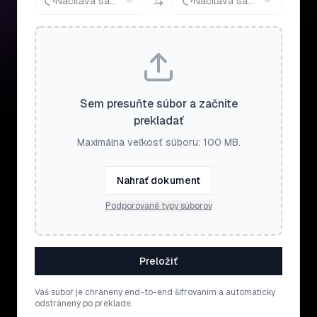
Načítava sa...
Načítava sa...
Sem presuňte súbor a začnite
prekladať
Maximálna veľkosť súboru: 100 MB.
Nahrať dokument
Podporované typy súborov
Preložiť
Váš súbor je chránený end-to-end šifrovaním a automaticky
odstránený po preklade.