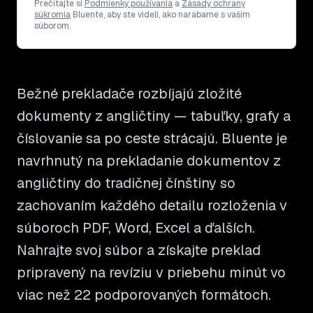
Prečítajte si
Podmienky používania
a
Zásady ochrany
súkromia
Bluente, aby ste videli, ako narábame s vaším
súborom.
Bežné prekladače rozbíjajú zložité
dokumenty z angličtiny — tabuľky, grafy a
číslovanie sa po ceste strácajú. Bluente je
navrhnutý na prekladanie dokumentov z
angličtiny do tradičnej čínštiny so
zachovaním každého detailu rozloženia v
súboroch PDF, Word, Excel a ďalších.
Nahrajte svoj súbor a získajte preklad
pripravený na revíziu v priebehu minút vo
viac než 22 podporovaných formátoch.