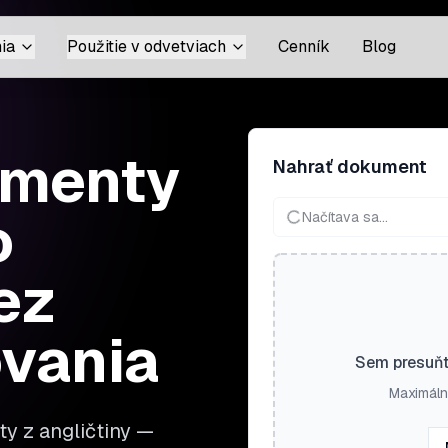
ia
Použitie v odvetviach
Cenník
Blog
umenty
Nahrať dokument
o
Načítava sa...
ez
ovania
Sem presuňt
Maximáln
y z angličtiny —