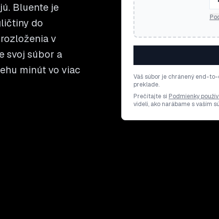
jú. Bluente je
Pod
ičtiny do
rozloženia v
e svoj súbor a
behu minút vo viac
Váš súbor je chránený end-to-
preklade.
Prečítajte si
Podmienky použív
videli, ako narábame s vaším 