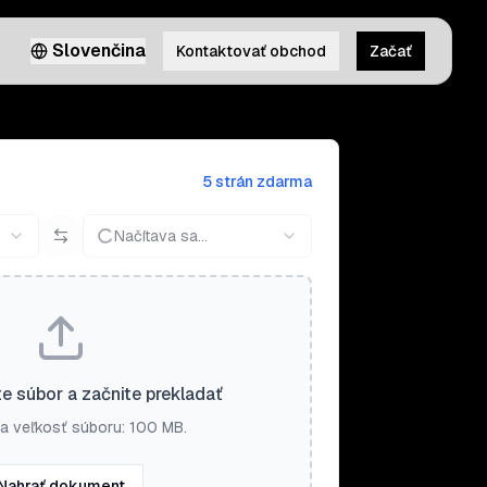
Slovenčina
Kontaktovať obchod
Začať
5 strán zdarma
Načítava sa...
e súbor a začnite prekladať
a veľkosť súboru: 100 MB.
Nahrať dokument