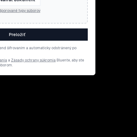
porované typy súborov
Preložiť
end šifrovaním a automaticky odstránený po
ania
a
Zásady ochrany súkromia
Bluente, aby ste
súborom.