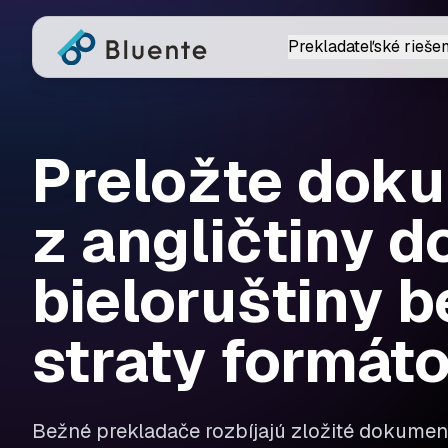
Prekladateľské riešen
Preložte dok
z angličtiny d
bieloruštiny b
straty formát
Bežné prekladače rozbíjajú zložité dokument