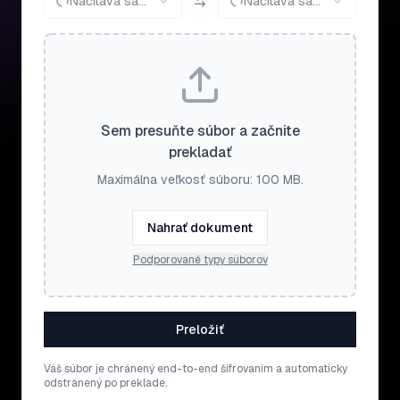
Načítava sa...
Načítava sa...
Sem presuňte súbor a začnite
prekladať
Maximálna veľkosť súboru: 100 MB.
Nahrať dokument
Podporované typy súborov
Preložiť
Váš súbor je chránený end-to-end šifrovaním a automaticky
odstránený po preklade.