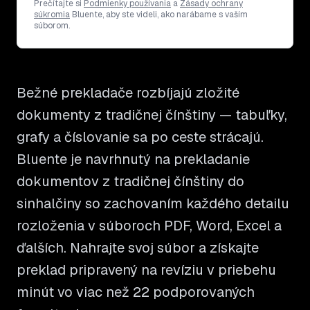
Prečítajte si
Podmienky používania
a
Zásady ochrany
súkromia
Bluente, aby ste videli, ako narábame s vaším
súborom.
Bežné prekladače rozbíjajú zložité
dokumenty z tradičnej čínštiny — tabuľky,
grafy a číslovanie sa po ceste strácajú.
Bluente je navrhnutý na prekladanie
dokumentov z tradičnej čínštiny do
sinhalčiny so zachovaním každého detailu
rozloženia v súboroch PDF, Word, Excel a
ďalších. Nahrajte svoj súbor a získajte
preklad pripravený na revíziu v priebehu
minút vo viac než 22 podporovaných