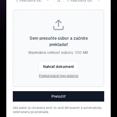
Načítava sa...
Načítava sa...
Sem presuňte súbor a začnite
prekladať
Maximálna veľkosť súboru: 100 MB.
Nahrať dokument
Podporované typy súborov
Preložiť
Váš súbor je chránený end-to-end šifrovaním a automaticky
odstránený po preklade.