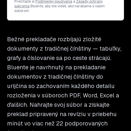
Prečítajte si
Podmienky používania
a
Zásady ochrany
súkromia
Bluente, aby ste videli, ako narábame s vaším
súborom.
Bežné prekladače rozbíjajú zložité
dokumenty z tradičnej čínštiny — tabuľky,
grafy a číslovanie sa po ceste strácajú.
Bluente je navrhnutý na prekladanie
dokumentov z tradičnej čínštiny do
uríjčina so zachovaním každého detailu
rozloženia v súboroch PDF, Word, Excel a
ďalších. Nahrajte svoj súbor a získajte
preklad pripravený na revíziu v priebehu
minút vo viac než 22 podporovaných