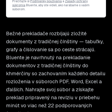
Prečítajte si
Podmienky používania
a
Zásady ochrany
súkromia
Bluente, aby ste videli, ako narábame s vaším
súborom.
Bežné prekladače rozbíjajú zložité
dokumenty z tradičnej čínštiny — tabuľky,
grafy a číslovanie sa po ceste strácajú.
Bluente je navrhnutý na prekladanie
dokumentov z tradičnej čínštiny do
khmérčiny so zachovaním každého detailu
rozloženia v súboroch PDF, Word, Excel a
ďalších. Nahrajte svoj súbor a získajte
preklad pripravený na revíziu v priebehu
minút vo viac než 22 podporovaných