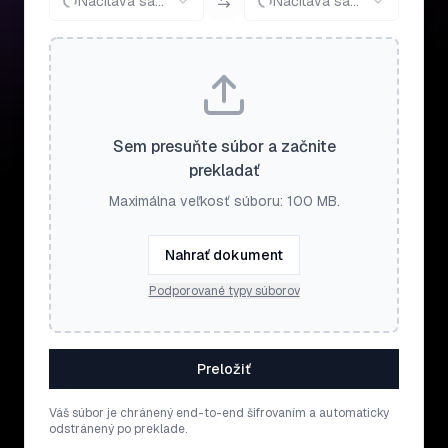
Načítava sa...
Načítava sa...
Sem presuňte súbor a začnite
prekladať
Maximálna veľkosť súboru: 100 MB.
Nahrať dokument
Podporované typy súborov
Preložiť
Váš súbor je chránený end-to-end šifrovaním a automaticky
odstránený po preklade.