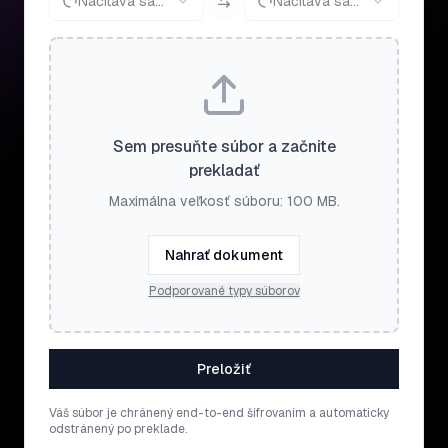
Načítava sa...
Načítava sa...
Sem presuňte súbor a začnite
prekladať
Maximálna veľkosť súboru: 100 MB.
Nahrať dokument
Podporované typy súborov
Preložiť
Váš súbor je chránený end-to-end šifrovaním a automaticky
odstránený po preklade.