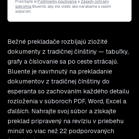
Prečítajte si
Podmienky používania
a
Zásady ochrany
súkromia
Bluente, aby ste videli, ako narábame s vaším
súborom.
Bežné prekladače rozbíjajú zložité
dokumenty z tradičnej čínštiny — tabuľky,
grafy a číslovanie sa po ceste strácajú.
Bluente je navrhnutý na prekladanie
dokumentov z tradičnej čínštiny do
esperanta so zachovaním každého detailu
rozloženia v súboroch PDF, Word, Excel a
ďalších. Nahrajte svoj súbor a získajte
preklad pripravený na revíziu v priebehu
minút vo viac než 22 podporovaných