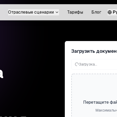
Отраслевые сценарии
Тарифы
Блог
Р
Загрузить докумен
Загрузка...
а
Перетащите фай
Максимальн