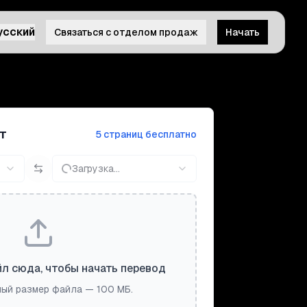
усский
Связаться с отделом продаж
Начать
т
5 страниц бесплатно
Загрузка...
л сюда, чтобы начать перевод
ый размер файла — 100 МБ.