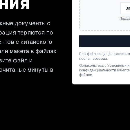
ния
За
Подде
жные документы с
рация теряются по
ентов с китайского
али макета в файлах
Ваш файл защищён сквозным
после перевода.
узите файл и
Ознакомьтесь с
Условиями и
 считаные минуты в
конфиденциальности
Bluente
файлом.