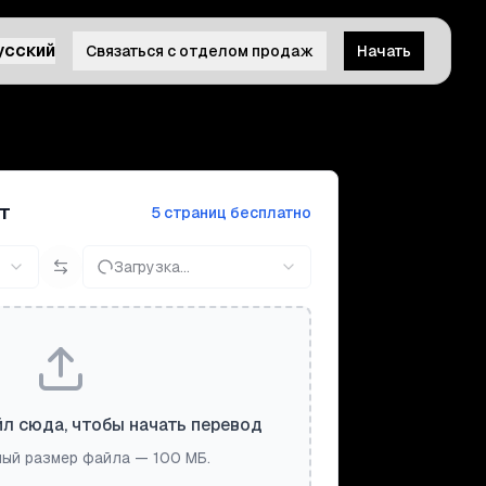
усский
Связаться с отделом продаж
Начать
т
5 страниц бесплатно
Загрузка...
л сюда, чтобы начать перевод
ый размер файла — 100 МБ.