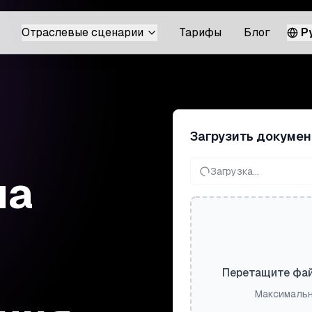
Отраслевые сценарии
Тарифы
Блог
Р
Загрузить докумен
Загрузка...
на
Перетащите фай
Максимальн