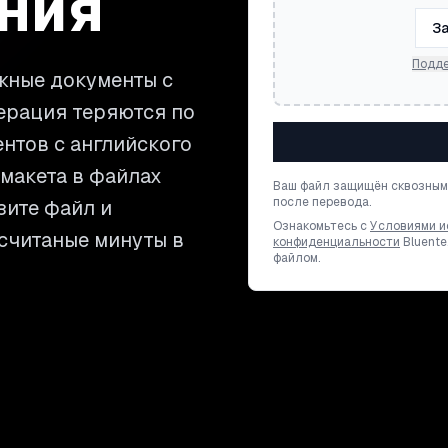
ния
За
Подде
жные документы с
ерация теряются по
ентов с английского
 макета в файлах
Ваш файл защищён сквозным
после перевода.
узите файл и
Ознакомьтесь с
Условиями и
 считаные минуты в
конфиденциальности
Bluente
файлом.