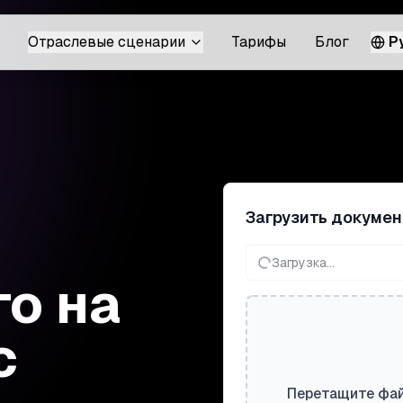
Отраслевые сценарии
Тарифы
Блог
Р
Загрузить докумен
Загрузка...
о на
с
Перетащите фай