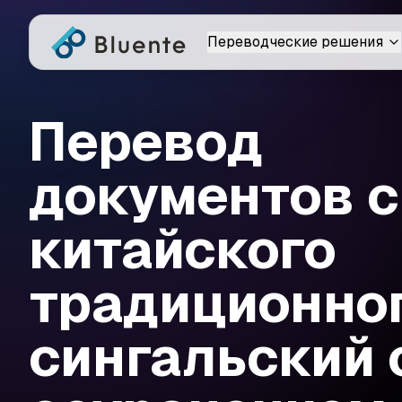
Переводческие решения
Перевод
документов с
китайского
традиционног
сингальский 