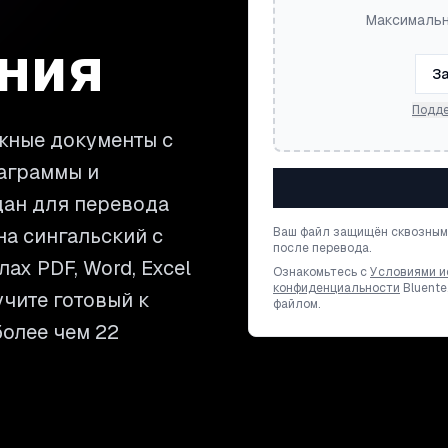
Максимальн
ния
За
Подде
жные документы с
иаграммы и
дан для перевода
на сингальский с
Ваш файл защищён сквозным
после перевода.
ах PDF, Word, Excel
Ознакомьтесь с
Условиями и
конфиденциальности
Bluente
учите готовый к
файлом.
более чем 22