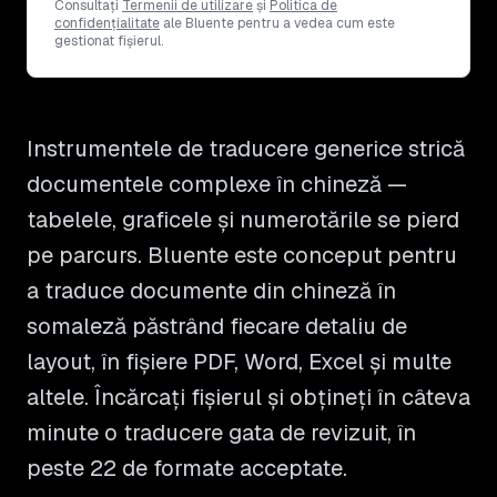
Consultați
Termenii de utilizare
și
Politica de
confidențialitate
ale Bluente pentru a vedea cum este
gestionat fișierul.
Instrumentele de traducere generice strică
documentele complexe în chineză —
tabelele, graficele și numerotările se pierd
pe parcurs. Bluente este conceput pentru
a traduce documente din chineză în
somaleză păstrând fiecare detaliu de
layout, în fișiere PDF, Word, Excel și multe
altele. Încărcați fișierul și obțineți în câteva
minute o traducere gata de revizuit, în
peste 22 de formate acceptate.