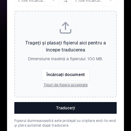
Se încarcă...
Se încarcă...
Trageți și plasați fișierul aici pentru a
începe traducerea
Dimensiune maximă a fișierului: 100 MB.
Încărcați document
Tipuri de fișiere acceptate
Traduceți
Fișierul dumneavoastră este protejat cu criptare end-to-end
și șters automat după traducere.