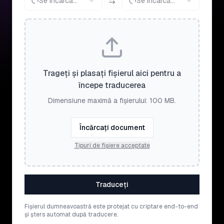
Se încarcă...
Se încarcă...
Trageți și plasați fișierul aici pentru a
începe traducerea
Dimensiune maximă a fișierului: 100 MB.
Încărcați document
Tipuri de fișiere acceptate
Traduceți
Fișierul dumneavoastră este protejat cu criptare end-to-end
și șters automat după traducere.