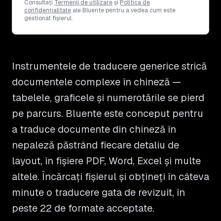
Consultați
Termenii de utilizare
și
Politica de
confidențialitate
ale Bluente pentru a vedea cum este
gestionat fișierul.
Instrumentele de traducere generice strică
documentele complexe în chineză —
tabelele, graficele și numerotările se pierd
pe parcurs. Bluente este conceput pentru
a traduce documente din chineză în
nepaleză păstrând fiecare detaliu de
layout, în fișiere PDF, Word, Excel și multe
altele. Încărcați fișierul și obțineți în câteva
minute o traducere gata de revizuit, în
peste 22 de formate acceptate.