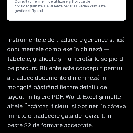
Consultați
Termenii de utilizare
și
Politica de
confidențialitate
ale Bluente pentru a vedea cum este
gestionat fișierul.
Instrumentele de traducere generice strică
documentele complexe în chineză —
tabelele, graficele și numerotările se pierd
pe parcurs. Bluente este conceput pentru
a traduce documente din chineză în
mongolă păstrând fiecare detaliu de
layout, în fișiere PDF, Word, Excel și multe
altele. Încărcați fișierul și obțineți în câteva
minute o traducere gata de revizuit, în
peste 22 de formate acceptate.