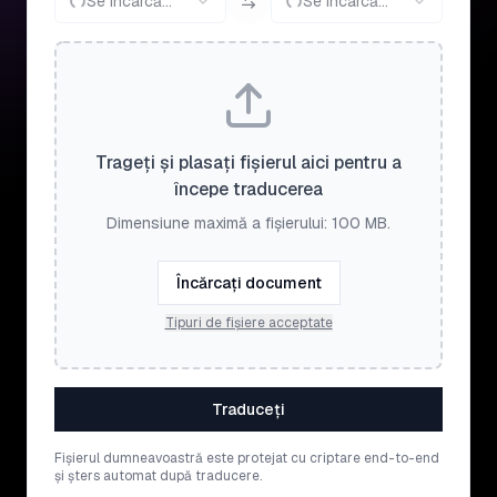
Se încarcă...
Se încarcă...
Trageți și plasați fișierul aici pentru a
începe traducerea
Dimensiune maximă a fișierului: 100 MB.
Încărcați document
Tipuri de fișiere acceptate
Traduceți
Fișierul dumneavoastră este protejat cu criptare end-to-end
și șters automat după traducere.