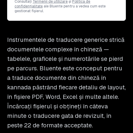
Consultați
Termenii de utilizare
și
Politica de
confidențialitate
ale Bluente pentru a vedea cum este
gestionat fișierul.
Instrumentele de traducere generice strică
documentele complexe în chineză —
tabelele, graficele și numerotările se pierd
pe parcurs. Bluente este conceput pentru
a traduce documente din chineză în
kannada păstrând fiecare detaliu de layout,
în fișiere PDF, Word, Excel și multe altele.
Încărcați fișierul și obțineți în câteva
minute o traducere gata de revizuit, în
peste 22 de formate acceptate.