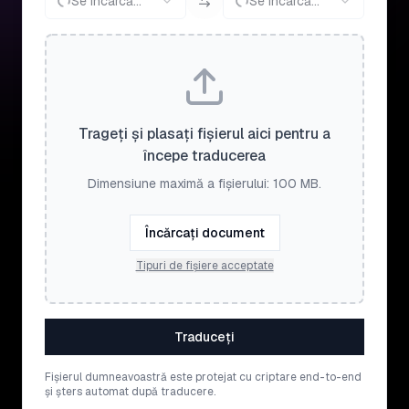
Se încarcă...
Se încarcă...
Trageți și plasați fișierul aici pentru a
începe traducerea
Dimensiune maximă a fișierului: 100 MB.
Încărcați document
Tipuri de fișiere acceptate
Traduceți
Fișierul dumneavoastră este protejat cu criptare end-to-end
și șters automat după traducere.