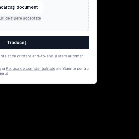
ncărcați document
uri de fișiere acceptate
Traduceți
otejat cu criptare end-to-end și șters automat
e
și
Politica de confidențialitate
ale Bluente pentru
erul.