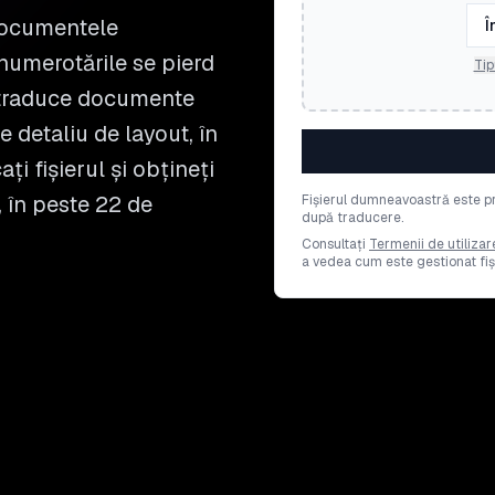
 documentele
Î
numerotările se pierd
Tip
 traduce documente
e detaliu de layout, în
ți fișierul și obțineți
, în peste 22 de
Fișierul dumneavoastră este pr
după traducere.
Consultați
Termenii de utilizar
a vedea cum este gestionat fiși