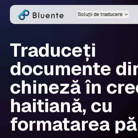
Soluții de traducere
Traduceți
documente di
chineză în cre
haitiană, cu
formatarea pă