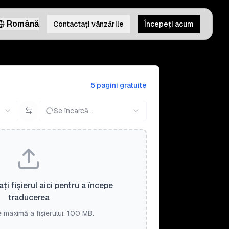
Română
Contactați vânzările
Începeți acum
5 pagini gratuite
Se încarcă...
ați fișierul aici pentru a începe
traducerea
 maximă a fișierului: 100 MB.