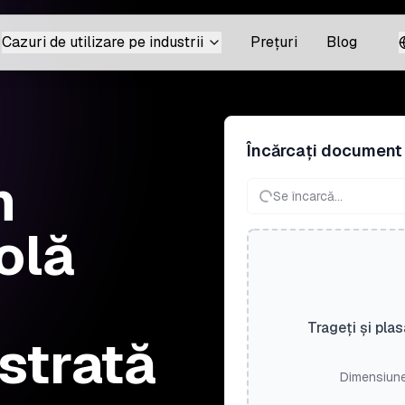
Cazuri de utilizare pe industrii
Prețuri
Blog
Încărcați document
n
Se încarcă...
olă
Trageți și plas
strată
Dimensiune