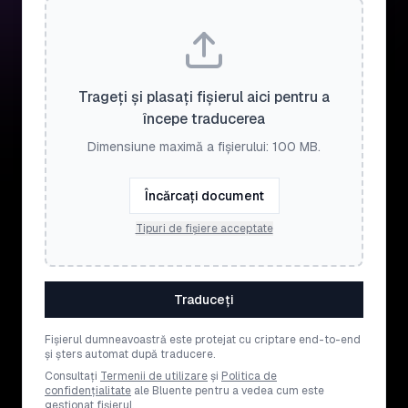
Trageți și plasați fișierul aici pentru a
începe traducerea
Dimensiune maximă a fișierului: 100 MB.
Încărcați document
Tipuri de fișiere acceptate
Traduceți
Fișierul dumneavoastră este protejat cu criptare end-to-end
și șters automat după traducere.
Consultați
Termenii de utilizare
și
Politica de
confidențialitate
ale Bluente pentru a vedea cum este
gestionat fișierul.